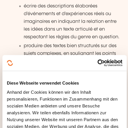
écrire des descriptions élaborées
d'événements et d'expériences réels ou
imaginaires en indiquant la relation entre
les idées dans un texte articulé et en
respectant les règles du genre en question.
produire des textes bien structurés sur des
sujets complexes, en soulignant les points
pertinents et en confirmant un point de vue
de manière élaborée par l'intégration
d'arguments secondaires, de justifications et
Diese Webseite verwendet Cookies
d'exemples pertinents pour parvenir à une
Anhand der Cookies können wir den Inhalt
conclusion appropriée.
personalisieren, Funktionen im Zusammenhang mit den
exposer et défendre son point de vue
sozialen Medien anbieten und unsere Besuche
longuement.
analysieren. Wir teilen ebenfalls Informationen zur
écrire des textes descriptifs et de fiction
Nutzung unserer Website mit unseren Partnern aus den
clairs, détaillés, bien construits dans un style
sozialen Medien, der Werbung und der Analyse, die dies