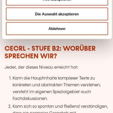
s
w
VERANSTALTUNGSART
Die Auswahl akzeptieren
a
h
Les inscriptions et les demandes d'informations
l
s'effectuent directement auprès de l'organisateur qui
Ablehnen
délivre la formation.
CECRL - STUFE B2: WORÜBER
SPRECHEN WIR?
Jeder, der dieses Niveau erreicht hat:
Kann die Hauptinhalte komplexer Texte zu
konkreten und abstrakten Themen verstehen,
versteht im eigenen Spezialgebiet auch
Fachdiskussionen.
Kann sich so spontan und fließend verständigen,