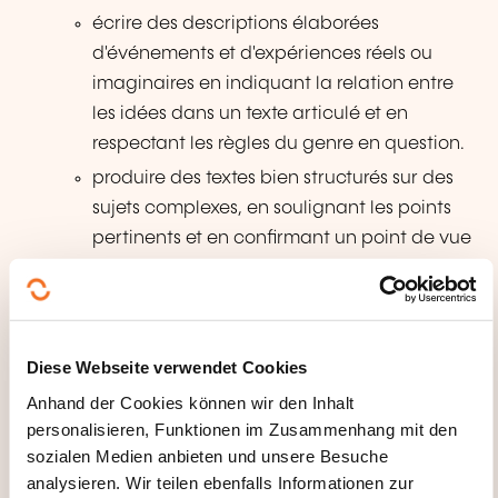
écrire des descriptions élaborées
d'événements et d'expériences réels ou
imaginaires en indiquant la relation entre
les idées dans un texte articulé et en
respectant les règles du genre en question.
produire des textes bien structurés sur des
sujets complexes, en soulignant les points
pertinents et en confirmant un point de vue
de manière élaborée par l'intégration
d'arguments secondaires, de justifications et
d'exemples pertinents pour parvenir à une
conclusion appropriée.
Diese Webseite verwendet Cookies
exposer et défendre son point de vue
Anhand der Cookies können wir den Inhalt
longuement.
personalisieren, Funktionen im Zusammenhang mit den
sozialen Medien anbieten und unsere Besuche
écrire des textes descriptifs et de fiction
analysieren. Wir teilen ebenfalls Informationen zur
clairs, détaillés, bien construits dans un style