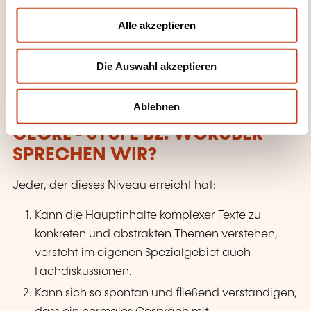
a
u
VERANSTALTUNGSART
Alle akzeptieren
s
w
Les inscriptions et les demandes d'informations
Die Auswahl akzeptieren
a
s'effectuent directement auprès de l'organisateur qui
h
délivre la formation.
l
Ablehnen
CECRL - STUFE B2: WORÜBER
SPRECHEN WIR?
Jeder, der dieses Niveau erreicht hat:
Kann die Hauptinhalte komplexer Texte zu
konkreten und abstrakten Themen verstehen,
versteht im eigenen Spezialgebiet auch
Fachdiskussionen.
Kann sich so spontan und fließend verständigen,