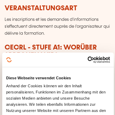
VERANSTALTUNGSART
Les inscriptions et les demandes d'informations
s'effectuent directement auprès de l'organisateur qui
délivre la formation.
CECRL - STUFE A1: WORÜBER
SPRECHEN WIR?
Jeder, der dieses Niveau erreicht hat:
Diese Webseite verwendet Cookies
Kann vertraute, alltägliche Ausdrücke und ganz
einfache Sätze verstehen und verwenden, die
Anhand der Cookies können wir den Inhalt
auf die Befriedigung konkreter Bedürfnisse
personalisieren, Funktionen im Zusammenhang mit den
sozialen Medien anbieten und unsere Besuche
abzielen.
analysieren. Wir teilen ebenfalls Informationen zur
Kann sich und andere vorstellen und anderen
Nutzung unserer Website mit unseren Partnern aus den
Leuten Fragen zu ihrer Person stellen – z. B., wo