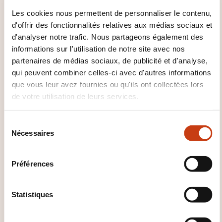
formation, son environnement immédiat et
Les cookies nous permettent de personnaliser le contenu,
évoquer des sujets qui correspondent à des
d'offrir des fonctionnalités relatives aux médias sociaux et
d'analyser notre trafic. Nous partageons également des
besoins immédiats.
informations sur l'utilisation de notre site avec nos
partenaires de médias sociaux, de publicité et d'analyse,
qui peuvent combiner celles-ci avec d'autres informations
que vous leur avez fournies ou qu'ils ont collectées lors
de votre utilisation de leurs services.
S
Nécessaires
Comment contacter
é
l
l’organisme de formation
e
Préférences
?
c
t
Hedi Ammari
i
Statistiques
info@avicenne.lu
o
+352 621 412 985
n