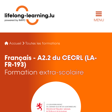
MENU
Accueil
Toutes les formations
Français - A2.2 du CECRL (LA-
FR-193)
Formation extra-scolaire