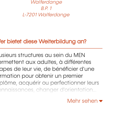
Walferdange
B.P. 1
L-7201 Walferdange
r bietet diese Weiterbildung an?
usieurs structures au sein du MEN
rmettent aux adultes, à différentes
apes de leur vie, de bénéficier d'une
rmation pour obtenir un premier
plôme, acquérir ou perfectionner leurs
onnaissances, changer d'orientation
ofessionnelle, s'adapter aux nouvelles
Mehr sehen
chnologies, enrichir leur culture
rsonnelle...