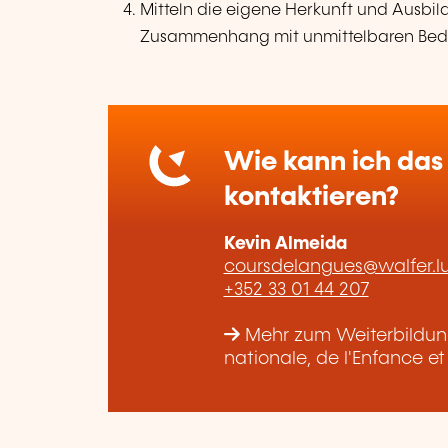
Mitteln die eigene Herkunft und Ausbi
Zusammenhang mit unmittelbaren Bedü
Wie kann ich das 
kontaktieren?
Kevin Almeida
coursdelangues@walfer.l
+352 33 01 44 207
Mehr zum Weiterbildung
nationale, de l'Enfance e