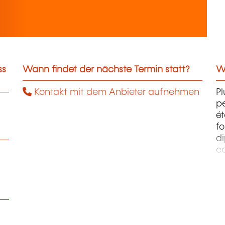
ss
Wann findet der nächste Termin statt?
We
Kontakt mit dem Anbieter aufnehmen
Pl
pe
ét
fo
di
c
pr
te
pe