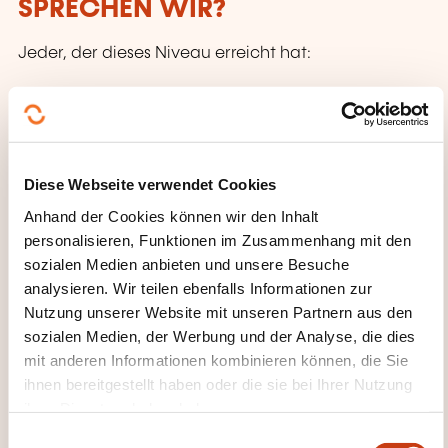
SPRECHEN WIR?
Jeder, der dieses Niveau erreicht hat:
Kann vertraute, alltägliche Ausdrücke und ganz
einfache Sätze verstehen und verwenden, die
auf die Befriedigung konkreter Bedürfnisse
abzielen.
Diese Webseite verwendet Cookies
Kann sich und andere vorstellen und anderen
Anhand der Cookies können wir den Inhalt
Leuten Fragen zu ihrer Person stellen – z. B., wo
personalisieren, Funktionen im Zusammenhang mit den
sie wohnen, was für Leute sie kennen
sozialen Medien anbieten und unsere Besuche
analysieren. Wir teilen ebenfalls Informationen zur
oder was für Dinge sie haben – und kann auf
Nutzung unserer Website mit unseren Partnern aus den
Fragen dieser Art Antwort geben. Kann sich auf
sozialen Medien, der Werbung und der Analyse, die dies
einfache Art verständigen, wenn die
mit anderen Informationen kombinieren können, die Sie
Gesprächspartnerinnen oder Gesprächspartner
ihnen bereitgestellt haben oder die sie bei Ihrer Nutzung
langsam und deutlich sprechen und bereit sind
ihrer Dienste erhoben haben.
zu helfen.
E