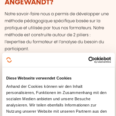
ANGEWANDT?
Notre savoir-faire nous a permis de développer une
méthode pédagogique spécifique basée sur la
pratique et utilisée par tous nos formateurs. Notre
méthode est construite autour de 2 piliers :
l’expertise du formateur et l’analyse du besoin du
participant.
WAS ERHALTEN SIE AM ENDE
DER WEITERBILDUNG?
Diese Webseite verwendet Cookies
Une attestation de présence peut être délivrée à la
Anhand der Cookies können wir den Inhalt
demande du participant en fin de formation.
personalisieren, Funktionen im Zusammenhang mit den
sozialen Medien anbieten und unsere Besuche
WELCHE KURSUNTERLAGEN
analysieren. Wir teilen ebenfalls Informationen zur
Nutzung unserer Website mit unseren Partnern aus den
WERDEN BEREITGESTELLT?