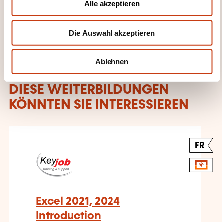
Alle akzeptieren
Key Job
s
w
Die Auswahl akzeptieren
a
h
l
Ablehnen
DIESE WEITERBILDUNGEN
KÖNNTEN SIE INTERESSIEREN
FR
Excel 2021, 2024
Introduction