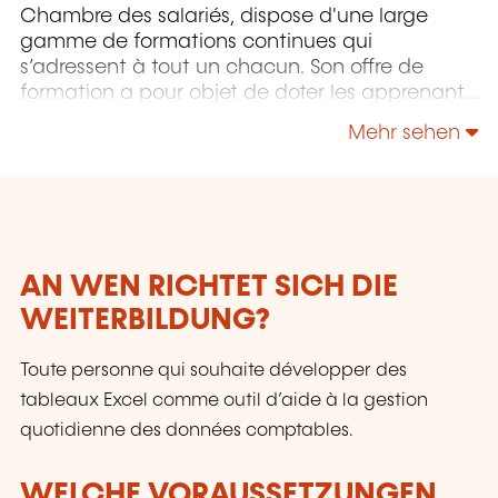
Chambre des salariés, dispose d'une large
gamme de formations continues qui
s’adressent à tout un chacun. Son offre de
formation a pour objet de doter les apprenants
pour autant que possible du savoir-faire
Mehr sehen
approprié pour maîtriser un environnement de
travail, des processus et des technologies, voire
des aptitudes sociales, en constante évolution,
et ce pour sécuriser au maximum leurs
parcours professionnels. Le LLLC propose une
panoplie importante de formations: des cours
AN WEN RICHTET SICH DIE
du soir; des séminaires, qui peuvent être
WEITERBILDUNG?
adaptés sur mesure selon les besoins des
entreprises; des formations universitaires; des
Toute personne qui souhaite développer des
formations spécialisées; des formations pour
seniors; des certifications professionnelles.
tableaux Excel comme outil d’aide à la gestion
quotidienne des données comptables.
WELCHE VORAUSSETZUNGEN