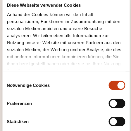
Diese Webseite verwendet Cookies
Anhand der Cookies können wir den Inhalt
Wie kann ich das
personalisieren, Funktionen im Zusammenhang mit den
sozialen Medien anbieten und unsere Besuche
Weiterbildungsinstitut
analysieren. Wir teilen ebenfalls Informationen zur
kontaktieren?
Nutzung unserer Website mit unseren Partnern aus den
sozialen Medien, der Werbung und der Analyse, die dies
LLLC
mit anderen Informationen kombinieren können, die Sie
formation@lllc.lu
ihnen bereitgestellt haben oder die sie bei Ihrer Nutzung
+352 27 49 46 00
ihrer Dienste erhoben haben.
E
Mehr zum Weiterbildungsanbieter:
Notwendige Cookies
i
Luxembourg Lifelong Learning Centre
n
de la Chambre des salariés
w
Präferenzen
i
l
l
Statistiken
i