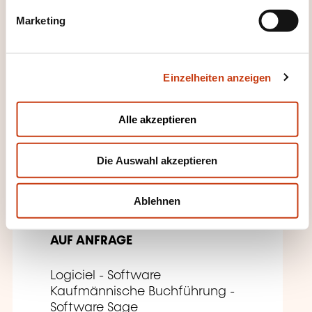
g
Marketing
DIESE WEITERBILDUNGEN
u
n
KÖNNTEN SIE INTERESSIEREN
g
Einzelheiten anzeigen
s
a
FR
u
Alle akzeptieren
s
w
Die Auswahl akzeptieren
a
h
Sage BOB 50 : Le module
l
Ablehnen
bancaire (S-FC0028)
AUF ANFRAGE
Logiciel - Software
Kaufmännische Buchführung -
Software Sage