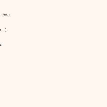
d rows
...)
ta