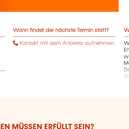
Wann findet der nächste Termin statt?
We
Kontakt mit dem Anbieter aufnehmen
Wi
En
wi
M
D
Z
Ku
Ku
E
Un
N MÜSSEN ERFÜLLT SEIN?