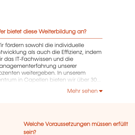
r bietet diese Weiterbildung an?
r fördern sowohl die individuelle
twicklung als auch die Effizienz, indem
r das IT-Fachwissen und die
anagementerfahrung unserer
ozenten weitergeben. In unserem
entrum in Capellen bieten wir über 300
rse in Französisch und Englisch an. Die
Mehr sehen
rse konzentrieren sich auf Infrastruktur,
ntwicklung, Projektmanagement,
ternehmensführung und Soft Skills.
Welche Voraussetzungen müssen erfüllt
sein?