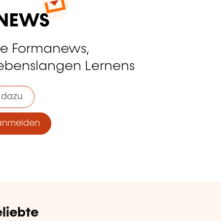
ie Formanews,
lebenslangen Lernens
 dazu
anmelden
liebte