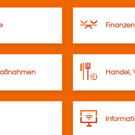
e
Finanzen
lmaßnahmen
Handel, 
Informat