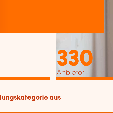
330
Anbieter
dungskategorie aus