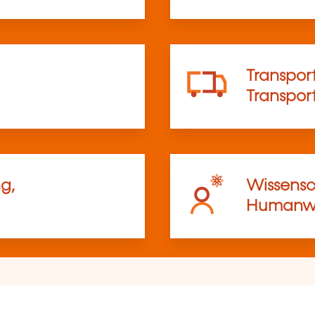
Transport
Transpo
g,
Wissensc
Humanwi