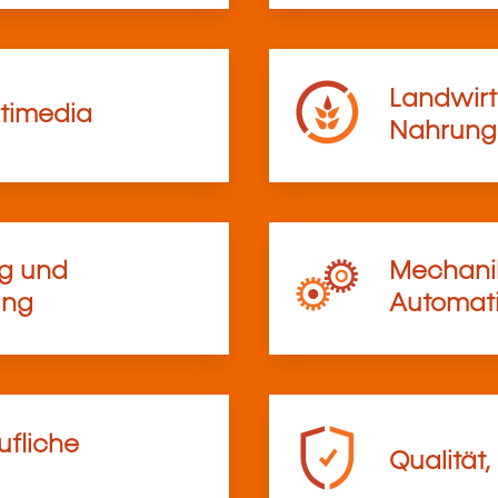
Landwirt
timedia
Nahrungs
ng und
Mechanik
ung
Automati
ufliche
Qualität,