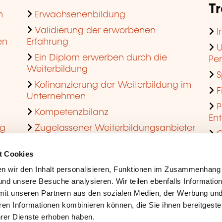
T
n
Erwachsenenbildung
Validierung der erworbenen
I
en
Erfahrung
U
Ein Diplom erwerben durch die
Pe
Weiterbildung
S
Kofinanzierung der Weiterbildung im
F
Unternehmen
P
Kompetenzbilanz
En
ng
Zugelassener Weiterbildungsanbieter
Q
werden
t Cookies
n wir den Inhalt personalisieren, Funktionen im Zusammenhang
nd unsere Besuche analysieren. Wir teilen ebenfalls Informatio
mit unseren Partnern aus den sozialen Medien, der Werbung und
ren Informationen kombinieren können, die Sie ihnen bereitgeste
ihrer Dienste erhoben haben.