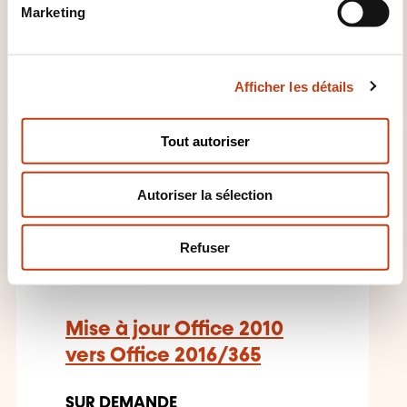
Marketing
d
u
c
Afficher les détails
o
n
CES FORMATIONS POURRAIENT
s
Tout autoriser
VOUS INTÉRESSER
e
n
Autoriser la sélection
t
e
FR
m
Refuser
e
n
t
Mise à jour Office 2010
vers Office 2016/365
SUR DEMANDE