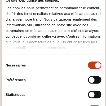
Ce site web utilise des cookies.
Les cookies nous permettent de personnaliser le contenu,
d'offrir des fonctionnalités relatives aux médias sociaux et
d'analyser notre trafic. Nous partageons également des
informations sur l'utilisation de notre site avec nos
partenaires de médias sociaux, de publicité et d'analyse,
qui peuvent combiner celles-ci avec d'autres informations
que vous leur avez fournies ou qu'ils ont collectées lors
Comment contacter
de votre utilisation de leurs services.
l’organisme de formation
S
?
Nécessaires
é
l
Laurent Piquet
e
info@keyjob.lu
Préférences
c
+352 49 06 09 1
t
i
Statistiques
En savoir plus sur l’organisme de
formation: Key Job
o
n