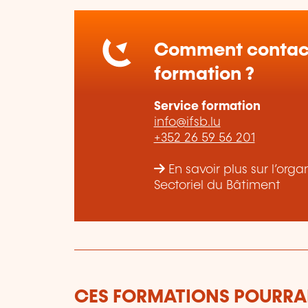
Comment contact
formation ?
Service formation
info@ifsb.lu
+352 26 59 56 201
En savoir plus sur l’org
Sectoriel du Bâtiment
CES FORMATIONS POURRAI