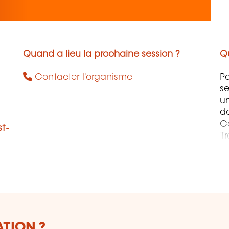
Quand a lieu la prochaine session ?
Qu
Contacter l'organisme
Pa
se
un
d
Co
st-
Tr
C
et
ATION ?