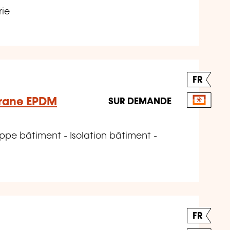
rie
FR
rane EPDM
SUR DEMANDE
ppe bâtiment - Isolation bâtiment -
FR