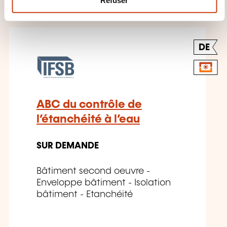
Refuser
VOUS INTÉRESSER
e
n
t
DE
ABC du contrôle de
l’étanchéité à l’eau
SUR DEMANDE
Bâtiment second oeuvre -
Enveloppe bâtiment - Isolation
bâtiment - Etanchéité