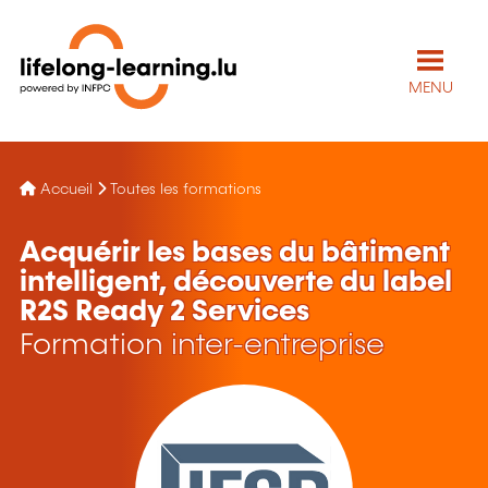
MENU
Accueil
Toutes les formations
Acquérir les bases du bâtiment
intelligent, découverte du label
R2S Ready 2 Services
Formation inter-entreprise