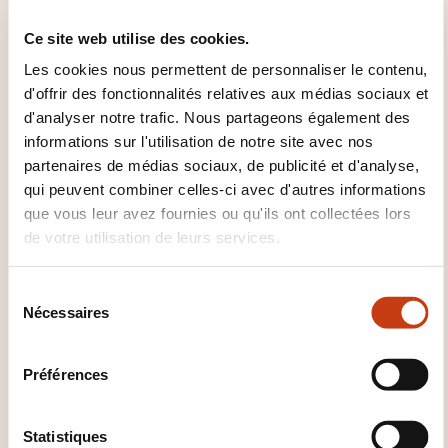
?
Ce site web utilise des cookies.
Les cookies nous permettent de personnaliser le contenu,
Célian Garrido
d'offrir des fonctionnalités relatives aux médias sociaux et
celian.garrido@esst.lu
d'analyser notre trafic. Nous partageons également des
+352 691 151 356
informations sur l'utilisation de notre site avec nos
partenaires de médias sociaux, de publicité et d'analyse,
En savoir plus sur l’organisme de
qui peuvent combiner celles-ci avec d'autres informations
formation: eSST
que vous leur avez fournies ou qu'ils ont collectées lors
de votre utilisation de leurs services.
S
Nécessaires
é
l
CES FORMATIONS POURRAIENT
e
Préférences
VOUS INTÉRESSER
c
t
i
Statistiques