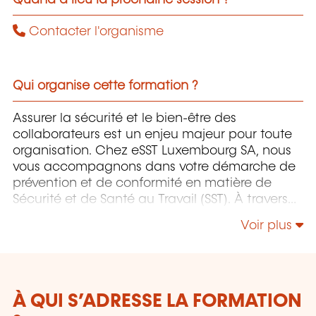
Contacter l'organisme
Qui organise cette formation ?
Assurer la sécurité et le bien-être des
collaborateurs est un enjeu majeur pour toute
organisation. Chez eSST Luxembourg SA, nous
vous accompagnons dans votre démarche de
prévention et de conformité en matière de
Sécurité et de Santé au Travail (SST). À travers
nos formations et nos conseils sur mesure, nous
Voir plus
vous aidons à réduire vos risques, à améliorer la
qualité de vie au travail et à répondre aux
exigences réglementaires. Notre approche
repose sur des solutions concrètes et adaptées
aux réalités de chaque entreprise, avec un
À QUI S’ADRESSE LA FORMATION
objectif clair : placer l’humain au cœur des