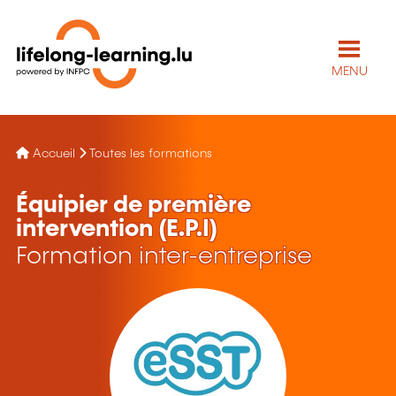
MENU
Accueil
Toutes les formations
Équipier de première
intervention (E.P.I)
Formation inter-entreprise