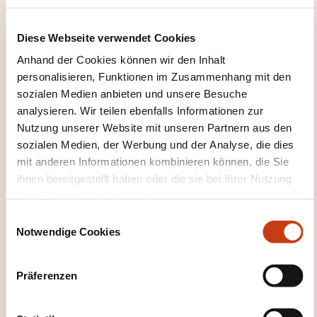
Wie kann ich das
Weiterbildungsinstitut
Diese Webseite verwendet Cookies
kontaktieren?
Anhand der Cookies können wir den Inhalt
personalisieren, Funktionen im Zusammenhang mit den
sozialen Medien anbieten und unsere Besuche
UniPop
analysieren. Wir teilen ebenfalls Informationen zur
info@unipop.lu
Nutzung unserer Website mit unseren Partnern aus den
+352 247 56 400
sozialen Medien, der Werbung und der Analyse, die dies
Mehr zum Weiterbildungsanbieter:
mit anderen Informationen kombinieren können, die Sie
Ministère de l'Éducation nationale, de
ihnen bereitgestellt haben oder die sie bei Ihrer Nutzung
l'Enfance et de la Jeunesse
ihrer Dienste erhoben haben.
E
Notwendige Cookies
i
n
w
Präferenzen
i
l
DIESE WEITERBILDUNGEN