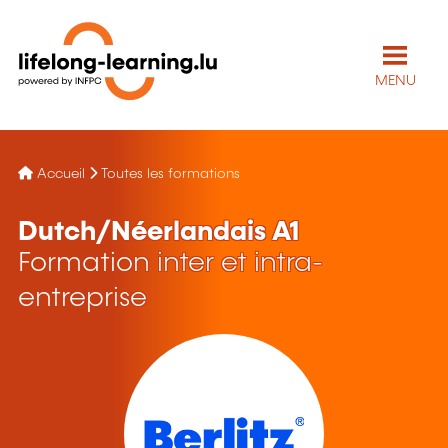
MENU
Accueil
Toutes les formations
Dutch/Néerlandais A1
Formation inter et intra-
entreprise