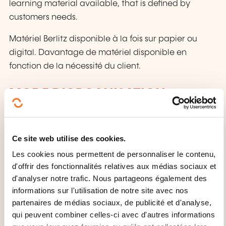
learning material available, that is defined by
customers needs.
Matériel Berlitz disponible à la fois sur papier ou
digital. Davantage de matériel disponible en
fonction de la nécessité du client.
MODE D'ORGANISATION
Groups of minimum 4 and maximum 8 people.
Course also available for individual classes.
Ce site web utilise des cookies.
Groupes de 4 à 8 personnes. Cours individuel
Les cookies nous permettent de personnaliser le contenu,
également.
d'offrir des fonctionnalités relatives aux médias sociaux et
d'analyser notre trafic. Nous partageons également des
informations sur l'utilisation de notre site avec nos
CECRL - NIVEAU A1: DE QUOI
partenaires de médias sociaux, de publicité et d'analyse,
PARLE-T-ON?
qui peuvent combiner celles-ci avec d'autres informations