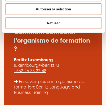
n
Autoriser la sélection
t
e
m
Refuser
e
Comment contacter
n
t
l’organisme de formation
?
Berlitz Luxembourg
luxembourg@berlitz.lu
+352 26 38 32 48
En savoir plus sur l’organisme de
formation: Berlitz Language and
Business Training