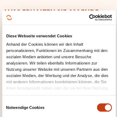
WAS ERHALTEN SIE AM ENDE
DER WEITERBILDUNG?
Une attestation de participation sera transmise aux
Diese Webseite verwendet Cookies
participants
Anhand der Cookies können wir den Inhalt
personalisieren, Funktionen im Zusammenhang mit den
sozialen Medien anbieten und unsere Besuche
analysieren. Wir teilen ebenfalls Informationen zur
Nutzung unserer Website mit unseren Partnern aus den
sozialen Medien, der Werbung und der Analyse, die dies
mit anderen Informationen kombinieren können, die Sie
ihnen bereitgestellt haben oder die sie bei Ihrer Nutzung
Wie kann ich das
ihrer Dienste erhoben haben.
Weiterbildungsinstitut
E
Notwendige Cookies
i
kontaktieren?
n