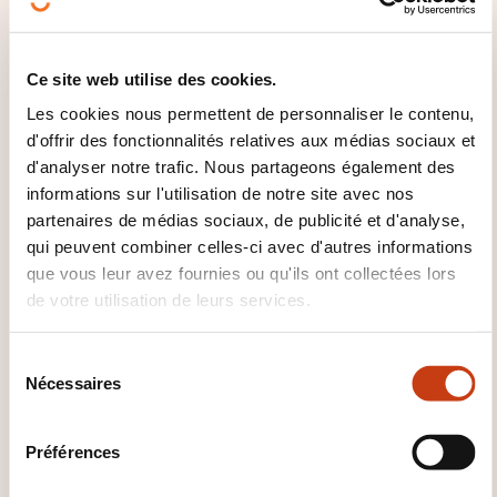
PÉDAGOGIQUES SONT UTILISÉES
?
Ce site web utilise des cookies.
Cours théoriques basés sur le programme
Les cookies nous permettent de personnaliser le contenu,
officiel Microsoft Learn
d'offrir des fonctionnalités relatives aux médias sociaux et
Laboratoires pratiques avec Azure Machine
d'analyser notre trafic. Nous partageons également des
Learning et Jupyter Notebooks
informations sur l'utilisation de notre site avec nos
Utilisation de Python, Scikit-learn, Pandas,
partenaires de médias sociaux, de publicité et d'analyse,
qui peuvent combiner celles-ci avec d'autres informations
PyTorch, TensorFlow dans Azure
que vous leur avez fournies ou qu'ils ont collectées lors
Études de cas réels et évalua
de votre utilisation de leurs services.
QUE RECEVEZ-VOUS À LA FIN DE
S
LA FORMATION ?
Nécessaires
é
l
Certificat de participation
e
Préférences
c
t