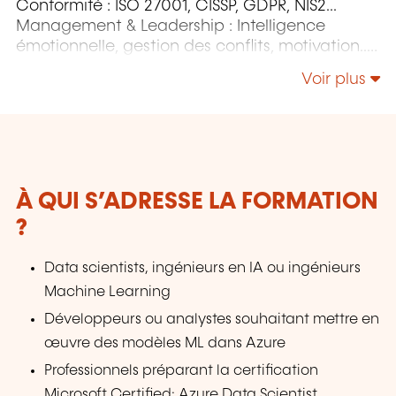
Conformité : ISO 27001, CISSP, GDPR, NIS2...
Management & Leadership : Intelligence
émotionnelle, gestion des conflits, motivation...
Développement personnel & Neurosciences :
Voir plus
gestion du stress, confiance en soi,
communication... Technologies Microsoft &
Cloud : Azure, Power BI, AWS, DevOps... Agilité &
Gestion de projets : ITIL, Prince2, Agile, Green
IT…
À QUI S’ADRESSE LA FORMATION
?
Data scientists, ingénieurs en IA ou ingénieurs
Machine Learning
Développeurs ou analystes souhaitant mettre en
œuvre des modèles ML dans Azure
Professionnels préparant la certification
Microsoft Certified: Azure Data Scientist