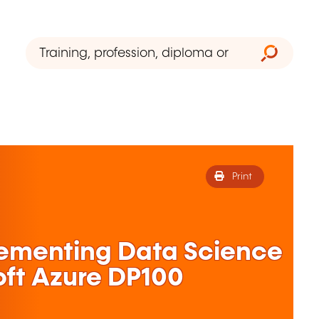
Print
lementing Data Science
oft Azure DP100