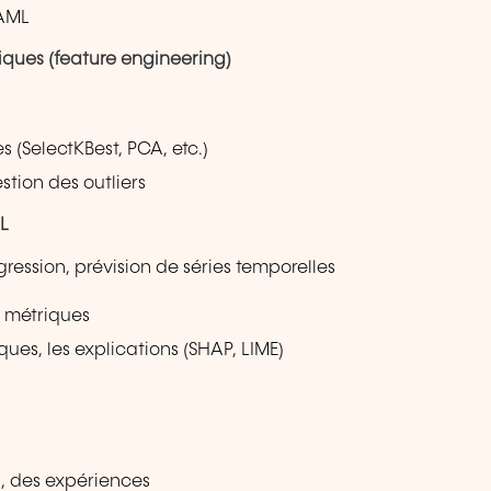
 AML
tiques (feature engineering)
s (SelectKBest, PCA, etc.)
tion des outliers
L
gression, prévision de séries temporelles
t, métriques
ues, les explications (SHAP, LIME)
, des expériences