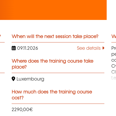
?
When will the next session take place?
Wh
09.11.2026
See details
P
pe
c
Where does the training course take
Cy
place?
C
Le
Luxembourg
ge
D
How much does the training course
Ne
cost?
co
Te
2290,00€
Po