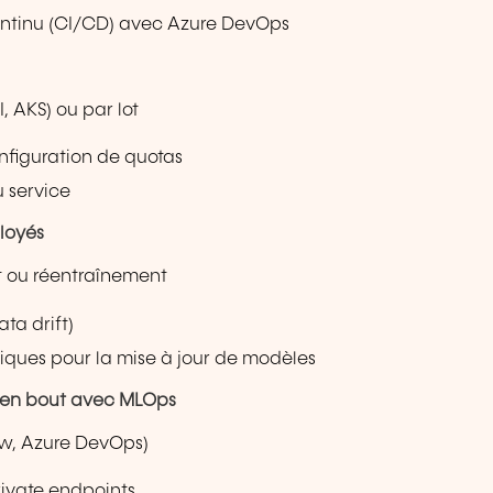
ontinu (CI/CD) avec Azure DevOps
 AKS) ou par lot
onfiguration de quotas
u service
ployés
t ou réentraînement
ta drift)
ues pour la mise à jour de modèles
t en bout avec MLOps
flow, Azure DevOps)
private endpoints