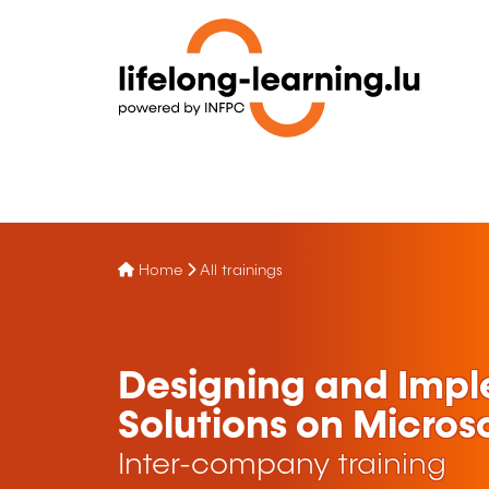
Home
All trainings
Designing and Imp
Solutions on Micros
Inter-company training