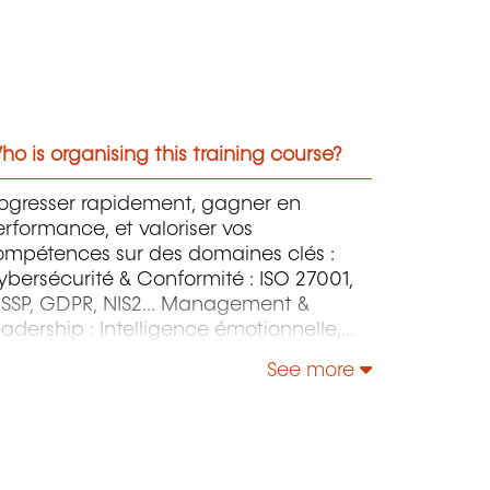
o is organising this training course?
rogresser rapidement, gagner en
rformance, et valoriser vos
ompétences sur des domaines clés :
bersécurité & Conformité : ISO 27001,
ISSP, GDPR, NIS2... Management &
adership : Intelligence émotionnelle,
stion des conflits, motivation...
See more
éveloppement personnel &
urosciences : gestion du stress,
nfiance en soi, communication...
chnologies Microsoft & Cloud : Azure,
wer BI, AWS, DevOps... Agilité & Gestion