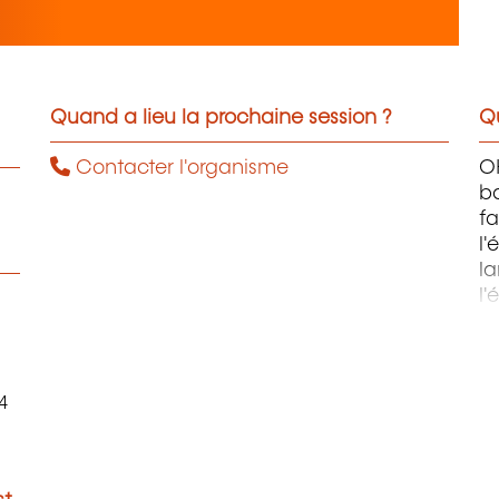
Quand a lieu la prochaine session ?
Qu
Contacter l'organisme
OH
ba
fa
l'
la
l'
m
4