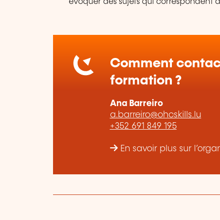
évoquer des sujets qui correspondent 
Comment contact
formation ?
Ana Barreiro
a.barreiro@ohcskills.lu
+352 691 849 195
En savoir plus sur l’or