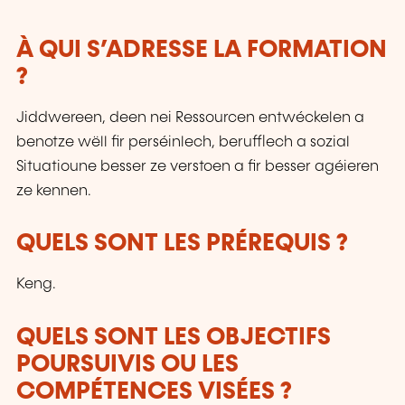
des aptitudes sociales, en constante évolution,
et ce pour sécuriser au maximum leurs
parcours professionnels. Le LLLC propose une
À QUI S’ADRESSE LA FORMATION
panoplie importante de formations: des cours
?
du soir; des séminaires, qui peuvent être
adaptés sur mesure selon les besoins des
Jiddwereen, deen nei Ressourcen entwéckelen a
entreprises; des formations universitaires; des
benotze wëll fir perséinlech, berufflech a sozial
formations spécialisées; des formations pour
Situatioune besser ze verstoen a fir besser agéieren
seniors; des certifications professionnelles.
ze kennen.
QUELS SONT LES PRÉREQUIS ?
Keng.
QUELS SONT LES OBJECTIFS
POURSUIVIS OU LES
COMPÉTENCES VISÉES ?