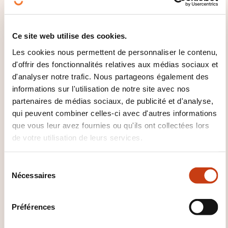
LU
Ce site web utilise des cookies.
Les cookies nous permettent de personnaliser le contenu,
d'offrir des fonctionnalités relatives aux médias sociaux et
Säi Selbstvertraue
d'analyser notre trafic. Nous partageons également des
stäerken (C5036)
informations sur l'utilisation de notre site avec nos
partenaires de médias sociaux, de publicité et d'analyse,
qui peuvent combiner celles-ci avec d'autres informations
BLENDED-LEARNING
que vous leur avez fournies ou qu'ils ont collectées lors
de votre utilisation de leurs services.
Développement personnel et
professionnel - Efficacité
personnelle - Affirmation soi
S
Nécessaires
é
l
e
Préférences
c
t