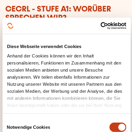
CECRL - STUFE A1: WORÜBER
SPRECHEN WIR?
Jeder, der dieses Niveau erreicht hat:
Kann vertraute, alltägliche Ausdrücke und ganz
Diese Webseite verwendet Cookies
einfache Sätze verstehen und verwenden, die
Anhand der Cookies können wir den Inhalt
auf die Befriedigung konkreter Bedürfnisse
personalisieren, Funktionen im Zusammenhang mit den
abzielen.
sozialen Medien anbieten und unsere Besuche
analysieren. Wir teilen ebenfalls Informationen zur
Kann sich und andere vorstellen und anderen
Nutzung unserer Website mit unseren Partnern aus den
Leuten Fragen zu ihrer Person stellen – z. B., wo
sozialen Medien, der Werbung und der Analyse, die dies
sie wohnen, was für Leute sie kennen
mit anderen Informationen kombinieren können, die Sie
oder was für Dinge sie haben – und kann auf
ihnen bereitgestellt haben oder die sie bei Ihrer Nutzung
Fragen dieser Art Antwort geben. Kann sich auf
ihrer Dienste erhoben haben.
einfache Art verständigen, wenn die
E
Gesprächspartnerinnen oder Gesprächspartner
Notwendige Cookies
i