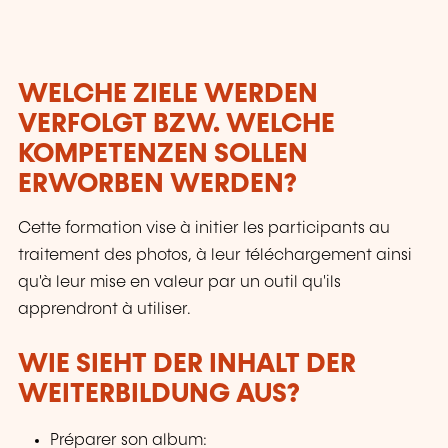
des aptitudes sociales, en constante évolution,
et ce pour sécuriser au maximum leurs
parcours professionnels. Le LLLC propose une
panoplie importante de formations: des cours
WELCHE ZIELE WERDEN
du soir; des séminaires, qui peuvent être
VERFOLGT BZW. WELCHE
adaptés sur mesure selon les besoins des
entreprises; des formations universitaires; des
KOMPETENZEN SOLLEN
formations spécialisées; des formations pour
ERWORBEN WERDEN?
seniors; des certifications professionnelles.
Cette formation vise à initier les participants au
traitement des photos, à leur téléchargement ainsi
qu'à leur mise en valeur par un outil qu'ils
apprendront à utiliser.
WIE SIEHT DER INHALT DER
WEITERBILDUNG AUS?
Préparer son album: