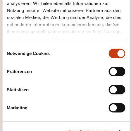
découper, déplacer des photos;
analysieren. Wir teilen ebenfalls Informationen zur
Nutzung unserer Website mit unseren Partnern aus den
Améliorer les photos: couleurs, luminosité, etc.
sozialen Medien, der Werbung und der Analyse, die dies
mit anderen Informationen kombinieren können, die Sie
ihnen bereitgestellt haben oder die sie bei Ihrer Nutzung
ihrer Dienste erhoben haben.
E
Notwendige Cookies
i
n
w
Wie kann ich das
Präferenzen
i
Weiterbildungsinstitut
l
l
Statistiken
kontaktieren?
i
g
LLLC
Marketing
u
formation@lllc.lu
n
+352 27 49 46 00
g