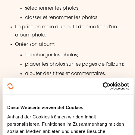
sélectionner les photos;
classer et renommer les photos.
La prise en main d'un outil de création d'un
album photo.
Créer son album:
télécharger les photos;
placer les photos sur les pages de l'album;
ajouter des titres et commentaires.
Travailler la mise en page:
l'encadrement;
le fond de page;
Diese Webseite verwendet Cookies
ajouter des textes et des photos sur une
Anhand der Cookies können wir den Inhalt
page;
personalisieren, Funktionen im Zusammenhang mit den
modifier la taille, pivoter, redresser,
sozialen Medien anbieten und unsere Besuche