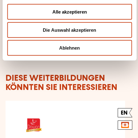
a
+33 (0)9 72 37 73 73
u
Alle akzeptieren
s
Mehr zum Weiterbildungsanbieter:
w
DAWAN
Die Auswahl akzeptieren
a
h
l
Ablehnen
DIESE WEITERBILDUNGEN
KÖNNTEN SIE INTERESSIEREN
EN