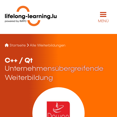
MENÜ
Startseite
Alle Weiterbildungen
C++ / Qt
Unternehmensübergreifende
Weiterbildung