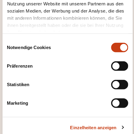
Nutzung unserer Website mit unseren Partnern aus den
WELCHE KURSUNTERLAGEN
sozialen Medien, der Werbung und der Analyse, die dies
WERDEN BEREITGESTELLT?
mit anderen Informationen kombinieren können, die Sie
ihnen bereitgestellt haben oder die sie bei Ihrer Nutzung
ihrer Dienste erhoben haben.
Sources des exercices + Support papier
E
Notwendige Cookies
i
n
w
Präferenzen
i
l
l
Statistiken
Wie kann ich das
i
g
Weiterbildungsinstitut
Marketing
u
kontaktieren?
n
g
Dawan - Service commercial
Einzelheiten anzeigen
s
commercial@dawan.fr