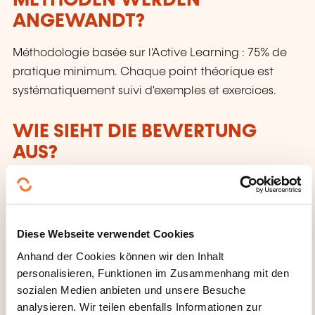
METHODEN WERDEN
ANGEWANDT?
Méthodologie basée sur l'Active Learning : 75% de
pratique minimum. Chaque point théorique est
systématiquement suivi d'exemples et exercices.
WIE SIEHT DIE BEWERTUNG
AUS?
Contrôle continu
WAS ERHALTEN SIE AM ENDE
Diese Webseite verwendet Cookies
DER WEITERBILDUNG?
Anhand der Cookies können wir den Inhalt
personalisieren, Funktionen im Zusammenhang mit den
Attestation de fin de stage mentionnant le résultat
sozialen Medien anbieten und unsere Besuche
des acquis
analysieren. Wir teilen ebenfalls Informationen zur