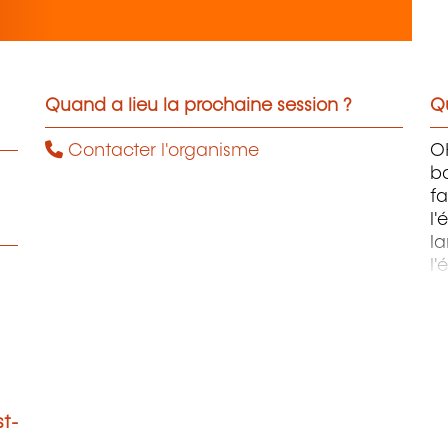
Quand a lieu la prochaine session ?
Qu
Contacter l'organisme
OH
ba
fa
l'
la
l'
m
st-