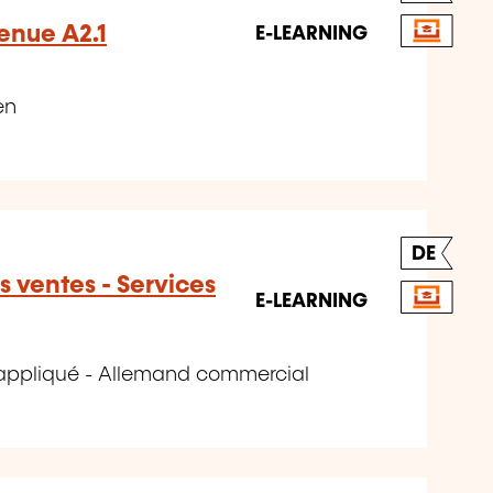
enue A2.1
E-LEARNING
en
DE
s ventes - Services
E-LEARNING
appliqué - Allemand commercial