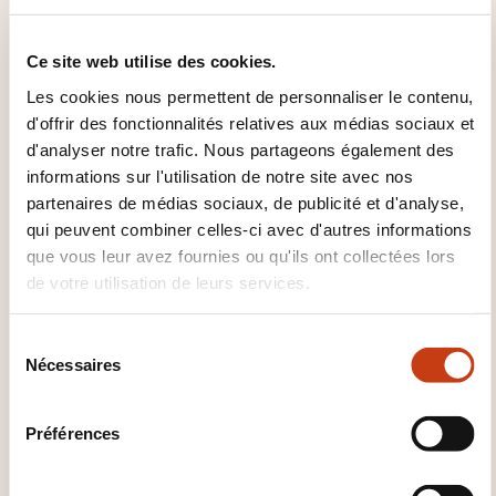
familières et quotidiennes ainsi que des énoncés
très simples qui visent à satisfaire des besoins
Ce site web utilise des cookies.
concrets.
Les cookies nous permettent de personnaliser le contenu,
Peut se présenter ou présenter quelqu'un et
d'offrir des fonctionnalités relatives aux médias sociaux et
poser à une personne des questions la
d'analyser notre trafic. Nous partageons également des
concernant – par exemple, sur son lieu
informations sur l'utilisation de notre site avec nos
d'habitation, ses relations, ce qui lui appartient,
partenaires de médias sociaux, de publicité et d'analyse,
etc. – et peut répondre au même type de
qui peuvent combiner celles-ci avec d'autres informations
questions.
que vous leur avez fournies ou qu'ils ont collectées lors
de votre utilisation de leurs services.
Peut communiquer de façon simple si
l'interlocuteur parle lentement et distinctement
S
et se montre coopératif.
Nécessaires
é
l
e
Préférences
c
t