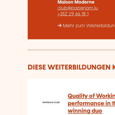
Maison Moderne
club@paperjam.lu
+352 29 66 18 1
Mehr zum Weiterbildun
DIESE WEITERBILDUNGEN K
Quality of Workin
performance in 
winning duo