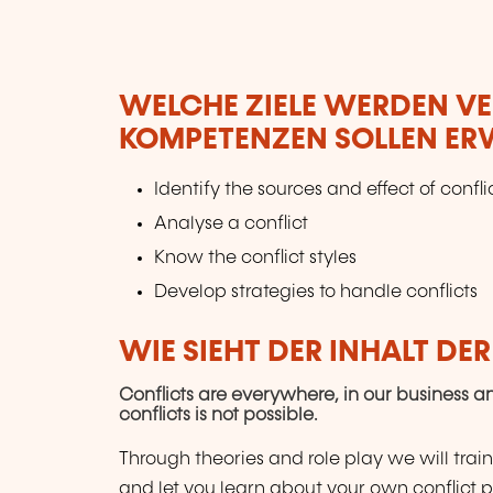
WELCHE ZIELE WERDEN V
KOMPETENZEN SOLLEN E
Identify the sources and effect of confli
Analyse a conflict
Know the conflict styles
Develop strategies to handle conflicts
WIE SIEHT DER INHALT DE
Conflicts are everywhere, in our business and
conflicts is not possible.
Through theories and role play we will train
and let you learn about your own conflict pa