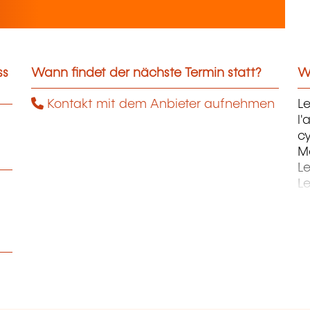
ss
Wann findet der nächste Termin statt?
We
Kontakt mit dem Anbieter aufnehmen
Le
l'
c
Ma
L
Le
St