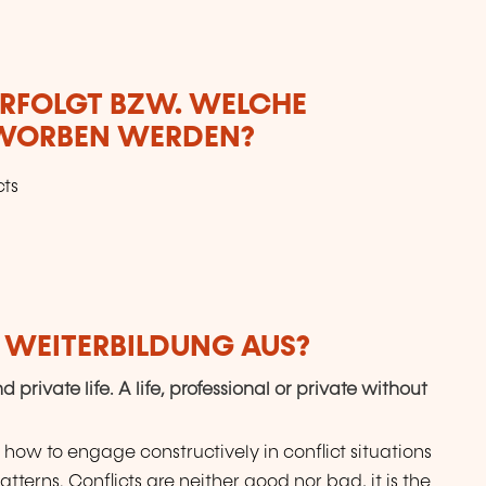
ERFOLGT BZW. WELCHE
RWORBEN WERDEN?
cts
R WEITERBILDUNG AUS?
 private life. A life, professional or private without
 how to engage constructively in conflict situations
tterns. Conflicts are neither good nor bad, it is the