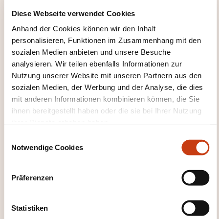
largement de l’ensemble des ressources
Diese Webseite verwendet Cookies
contribuant à résoudre la crise
Anhand der Cookies können wir den Inhalt
S’assurer du niveau de connaissance et
personalisieren, Funktionen im Zusammenhang mit den
d’appropriation par les équipes des dispositifs
sozialen Medien anbieten und unsere Besuche
analysieren. Wir teilen ebenfalls Informationen zur
de gestion de crise et de la coordination des
Nutzung unserer Website mit unseren Partnern aus den
différents intervenants
sozialen Medien, der Werbung und der Analyse, die dies
Tester la capacité à communiquer efficacement
mit anderen Informationen kombinieren können, die Sie
en période de crise
ihnen bereitgestellt haben oder die sie bei Ihrer Nutzung
Évaluer l’opérationnalité et l’efficacité des
ihrer Dienste erhoben haben.
procédures et des outils mis en œuvre: alerte et
E
Notwendige Cookies
signalement, traitement de l’urgence dont
i
traçabilité amont et aval, retrait / rappel de
n
w
produits, logistique de crise, …
Präferenzen
i
l
WIE SIEHT DIE BEWERTUNG
l
Statistiken
AUS?