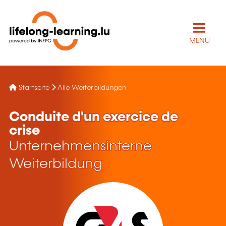
MENÜ
Startseite
Alle Weiterbildungen
Conduite d'un exercice de
crise
Unternehmensinterne
Weiterbildung