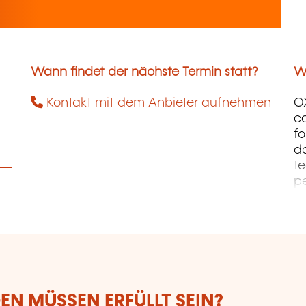
Wann findet der nächste Termin statt?
We
Kontakt mit dem Anbieter aufnehmen
OX
co
fo
de
te
pe
fo
ma
S
& 
N MÜSSEN ERFÜLLT SEIN?