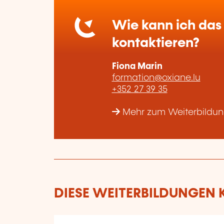
Wie kann ich das 
kontaktieren?
Fiona Marin
formation@oxiane.lu
+352 27 39 35
Mehr zum Weiterbildun
DIESE WEITERBILDUNGEN K