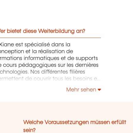
r bietet diese Weiterbildung an?
iane est spécialisé dans la
nception et la réalisation de
rmations informatiques et de supports
 cours pédagogiques sur les dernières
chnologies. Nos différentes filières
rmettent de couvrir tous les besoins en
rmation que ce soit en IT au sens large,
Mehr sehen
is également "Utilisateurs" et "Soft
kills" en Management, Communication
leadership.
Welche Voraussetzungen müssen erfüllt
sein?