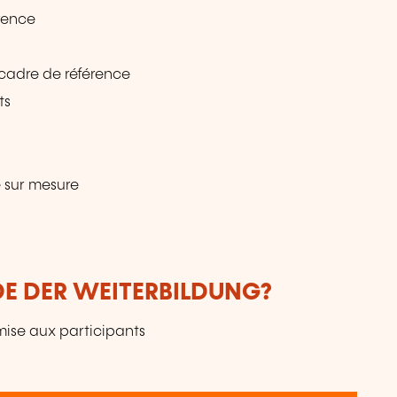
rence
 cadre de référence
ts
 sur mesure
DE DER WEITERBILDUNG?
mise aux participants