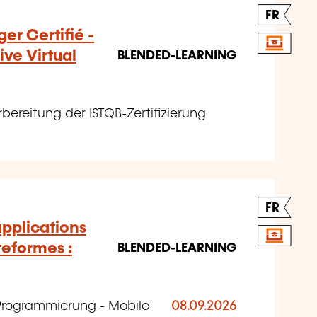
FR
er Certifié -
ve Virtual
BLENDED-LEARNING
rbereitung der ISTQB-Zertifizierung
FR
pplications
teformes :
BLENDED-LEARNING
Programmierung - Mobile
08.09.2026