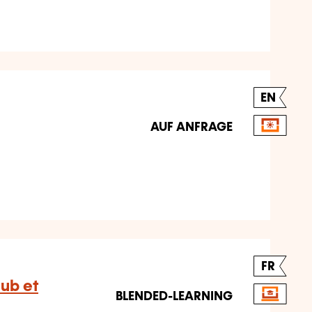
EN
AUF ANFRAGE
FR
ub et
BLENDED-LEARNING