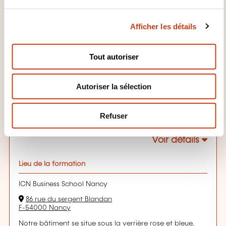
u
c
QUAND A LIEU LA PROCHAINE
Afficher les détails
o
SESSION ?
n
s
Tout autoriser
e
14.10.2026
n
Autoriser la sélection
t
01.07.2027
e
Nancy
m
Refuser
9000,00€
FR
e
n
Voir détails
t
Lieu de la formation
ICN Business School Nancy
86 rue du sergent Blandan
F-54000 Nancy
Notre bâtiment se situe sous la verrière rose et bleue,