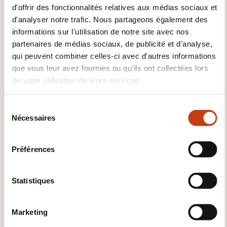
d'offrir des fonctionnalités relatives aux médias sociaux et
d'analyser notre trafic. Nous partageons également des
QUELLES MÉTHODES
informations sur l'utilisation de notre site avec nos
PÉDAGOGIQUES SONT UTILISÉES
partenaires de médias sociaux, de publicité et d'analyse,
?
qui peuvent combiner celles-ci avec d'autres informations
que vous leur avez fournies ou qu'ils ont collectées lors
Executive center: espace dédié à la formation
de votre utilisation de leurs services.
continue
Salles de cours équipées de tableaux interactifs
S
Nécessaires
é
Accès WIFI
l
Espaces de travail collaboratif
e
Préférences
Accès aux ressources documentaires ICN
c
t
i
Statistiques
COMMENT L’ÉVALUATION EST-
o
ELLE ORGANISÉE ?
n
Marketing
d
rédaction et soutenance d'un mémoire