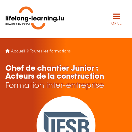
MENU
Accueil
Toutes les formations
Chef de chantier Junior :
Acteurs de la construction
Formation inter-entreprise