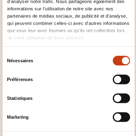
d'analyser notre trafic. Nous partageons également des
d’un échafaudage de
informations sur l'utilisation de notre site avec nos
pied
partenaires de médias sociaux, de publicité et d'analyse,
qui peuvent combiner celles-ci avec d'autres informations
que vous leur avez fournies ou qu'ils ont collectées lors
SUR DEMANDE
de votre utilisation de leurs services.
BTP conception organisation -
Chantier BTP - Matériel chantier
S
Nécessaires
- Echafaudage
é
l
e
Préférences
c
t
i
Statistiques
FR
o
n
Marketing
d
u
c
Éco construction et