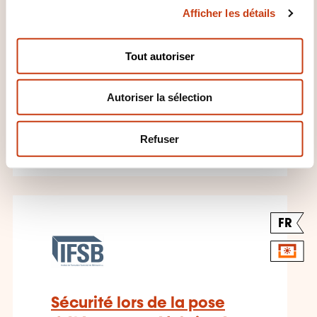
Afficher les détails
o
construction bas carbone
n
- Les essentiels
s
Tout autoriser
e
SUR DEMANDE
n
Autoriser la sélection
t
BTP conception organisation -
e
Ecoconstruction
m
Refuser
e
n
t
FR
Sécurité lors de la pose