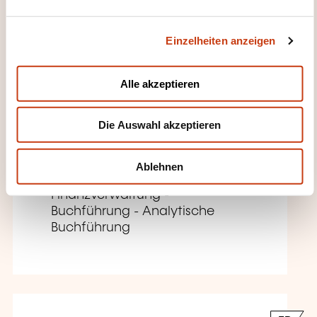
n
FR
g
Einzelheiten anzeigen
s
a
u
Alle akzeptieren
s
Comptabilité des produits
w
dérivés en pratique
Die Auswahl akzeptieren
a
h
AUF ANFRAGE
l
Ablehnen
Finanzverwaltung -
Buchführung - Analytische
Buchführung