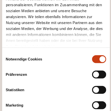
EN
personalisieren, Funktionen im Zusammenhang mit den
sozialen Medien anbieten und unsere Besuche
analysieren. Wir teilen ebenfalls Informationen zur
Nutzung unserer Website mit unseren Partnern aus den
sozialen Medien, der Werbung und der Analyse, die dies
Trade Finance Applied to
mit anderen Informationen kombinieren können, die Sie
Treasury - Advanced
ihnen bereitgestellt haben oder die sie bei Ihrer Nutzung
ihrer Dienste erhoben haben.
LUXEMBOURG
E
Notwendige Cookies
i
Finanzverwaltung -
n
Unternehmensfinanzierung -
w
Finanzverwaltung
Präferenzen
i
l
15.03.2027
l
Statistiken
i
g
Marketing
u