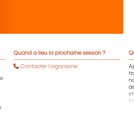
Quand a lieu la prochaine session ?
Qu
Contacter l'organisme
Ap
t
el
n
dé
im
fa
s
c