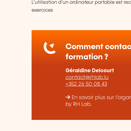
L’utilisation d’un ordinateur portable est 
exercices
Comment contact
formation ?
Géraldine Delcourt
contact@rhlab.lu
+352 26 50 08 43
En savoir plus sur l’or
by RH Lab.