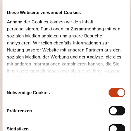
House of Training
Diese Webseite verwendet Cookies
Anhand der Cookies können wir den Inhalt
personalisieren, Funktionen im Zusammenhang mit den
sozialen Medien anbieten und unsere Besuche
analysieren. Wir teilen ebenfalls Informationen zur
Nutzung unserer Website mit unseren Partnern aus den
DIESE WEITERBILDUNGEN
sozialen Medien, der Werbung und der Analyse, die dies
KÖNNTEN SIE INTERESSIEREN
mit anderen Informationen kombinieren können, die Sie
ihnen bereitgestellt haben oder die sie bei Ihrer Nutzung
ihrer Dienste erhoben haben.
DE
E
Notwendige Cookies
i
n
w
Präferenzen
i
Arbeitsrecht -
l
Grundlagen
l
Statistiken