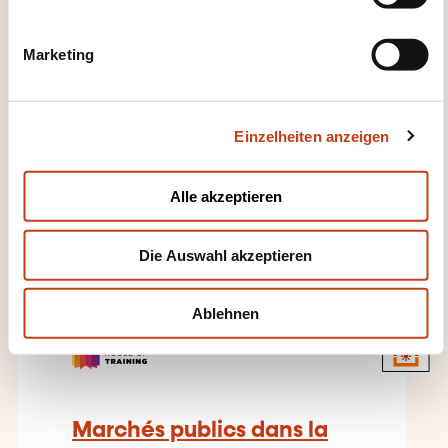
i
LUXEMBOURG
g
Marketing
u
n
Rechtswissenschaft -
Privatrecht - Sozialrecht -
g
Arbeitsrecht
Einzelheiten anzeigen
s
a
u
17.09.2026
Alle akzeptieren
s
w
Die Auswahl akzeptieren
a
h
l
Ablehnen
FR
Marchés publics dans la