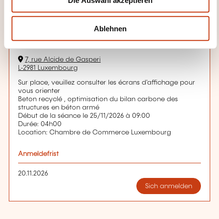
a
Details anzeigen
h
l
Veranstaltungsort der Weiterbildung
Ablehnen
Centre de formation
7, rue Alcide de Gasperi
L-2981 Luxembourg
Sur place, veuillez consulter les écrans d'affichage pour
vous orienter
Beton recyclé , optimisation du bilan carbone des
structures en béton armé
Début de la séance le 25/11/2026 à 09:00
Durée: 04h00
Location: Chambre de Commerce Luxembourg
Anmeldefrist
20.11.2026
Sich anmelden