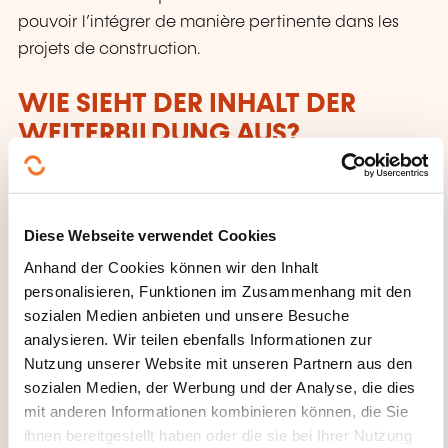
pouvoir l’intégrer de manière pertinente dans les
projets de construction.
WIE SIEHT DER INHALT DER
WEITERBILDUNG AUS?
Module 1 – Bases techniques et cadre normatif
Contexte de l’économie circulaire et urban
Diese Webseite verwendet Cookies
mining
Anhand der Cookies können wir den Inhalt
Production et qualité des granulats recyclés
personalisieren, Funktionen im Zusammenhang mit den
Propriétés du béton recyclé
sozialen Medien anbieten und unsere Besuche
analysieren. Wir teilen ebenfalls Informationen zur
Normes et règles d’utilisation (EN 206,
Nutzung unserer Website mit unseren Partnern aus den
prescriptions techniques)
sozialen Medien, der Werbung und der Analyse, die dies
mit anderen Informationen kombinieren können, die Sie
Module 2 – Analyse environnementale et
ihnen bereitgestellt haben oder die sie bei Ihrer Nutzung
applications pratiques