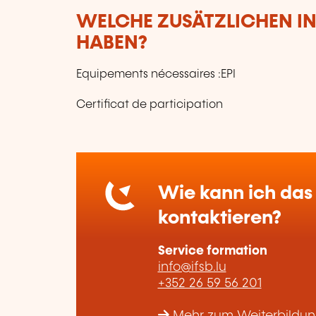
WELCHE ZUSÄTZLICHEN I
HABEN?
Equipements nécessaires :EPI
Certificat de participation
Wie kann ich das 
kontaktieren?
Service formation
info@ifsb.lu
+352 26 59 56 201
Mehr zum Weiterbildungs