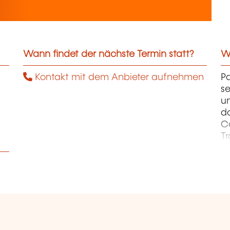
Wann findet der nächste Termin statt?
We
Kontakt mit dem Anbieter aufnehmen
Pa
se
un
d
Co
Tr
C
et