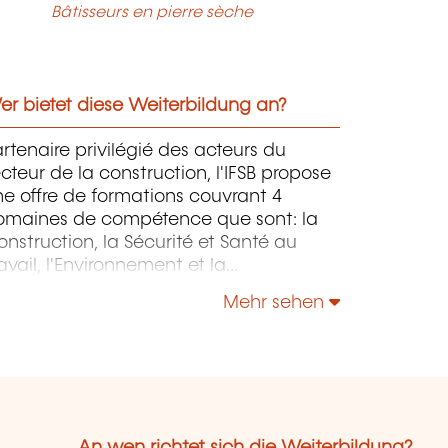
Bâtisseurs en pierre sèche
r bietet diese Weiterbildung an?
rtenaire privilégié des acteurs du
cteur de la construction, l'IFSB propose
e offre de formations couvrant 4
omaines de compétence que sont: la
nstruction, la Sécurité et Santé au
avail, l'Environnement et la
onstruction Durable et le Management
Mehr sehen
 la Responsabilité Sociétale.