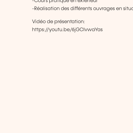
-Cours pratique en extérieur
-Réalisation des différents ouvrages en situa
Vidéo de présentation:
https://youtu.be/6jGCIvwaYas