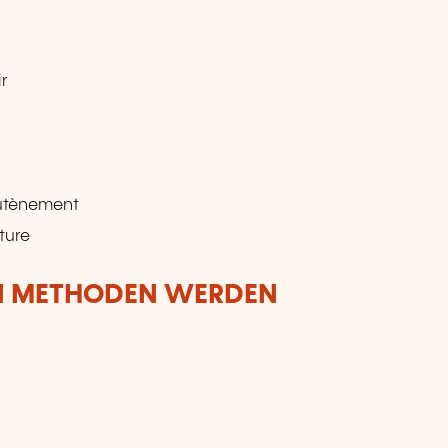
ir
outènement
ture
N METHODEN WERDEN