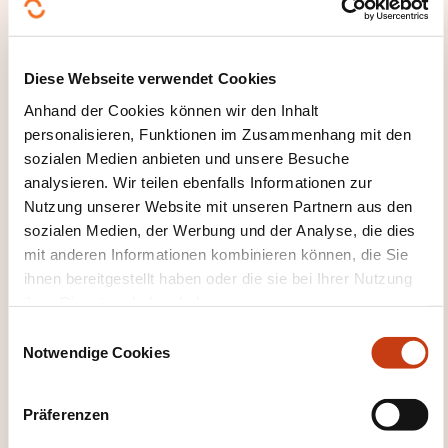
Recherche Géospatiale
Influencer la pertinence des résultats
Diese Webseite verwendet Cookies
Recherche par facettes pour une meilleure
expérience de l’utilisateur
Anhand der Cookies können wir den Inhalt
personalisieren, Funktionen im Zusammenhang mit den
Les composants Highlight et MoreLikeThis
sozialen Medien anbieten und unsere Besuche
Aller au delà de la recherche par mots clés
analysieren. Wir teilen ebenfalls Informationen zur
Nutzung unserer Website mit unseren Partnern aus den
Mise à l’échelle de Solr
sozialen Medien, der Werbung und der Analyse, die dies
mit anderen Informationen kombinieren können, die Sie
Evaluer les performances de Solr avec SolrMeter
ihnen bereitgestellt haben oder die sie bei Ihrer Nutzung
Optimiser une instance unique de Solr
ihrer Dienste erhoben haben.
Passer à plusieurs serveurs avec Solr Replication
E
et/ou Solr Cloud
Notwendige Cookies
i
n
WAS ERHALTEN SIE AM ENDE
w
Präferenzen
i
DER WEITERBILDUNG?