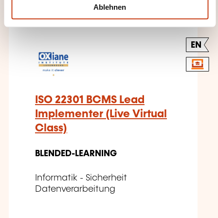
l
KÖNNTEN SIE INTERESSIEREN
Ablehnen
EN
ISO 22301 BCMS Lead
Implementer (Live Virtual
Class)
BLENDED-LEARNING
Informatik - Sicherheit
Datenverarbeitung