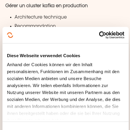
Gérer un cluster kafka en production
Architecture technique
Recommandation
Capacity planning
WAS ERHALTEN SIE AM ENDE
Diese Webseite verwendet Cookies
DER WEITERBILDUNG?
Anhand der Cookies können wir den Inhalt
personalisieren, Funktionen im Zusammenhang mit den
Une attestation de participation sera transmise aux
sozialen Medien anbieten und unsere Besuche
participants
analysieren. Wir teilen ebenfalls Informationen zur
Nutzung unserer Website mit unseren Partnern aus den
sozialen Medien, der Werbung und der Analyse, die dies
mit anderen Informationen kombinieren können, die Sie
ihnen bereitgestellt haben oder die sie bei Ihrer Nutzung
ihrer Dienste erhoben haben.
E