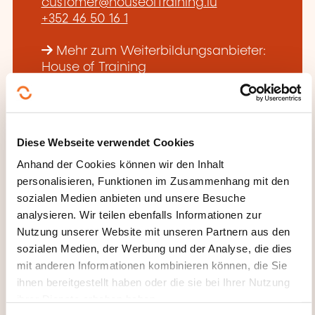
customer@houseoftraining.lu
+352 46 50 16 1
Mehr zum Weiterbildungsanbieter:
House of Training
Diese Webseite verwendet Cookies
Anhand der Cookies können wir den Inhalt
DIESE WEITERBILDUNGEN
personalisieren, Funktionen im Zusammenhang mit den
sozialen Medien anbieten und unsere Besuche
KÖNNTEN SIE INTERESSIEREN
analysieren. Wir teilen ebenfalls Informationen zur
Nutzung unserer Website mit unseren Partnern aus den
sozialen Medien, der Werbung und der Analyse, die dies
EN
mit anderen Informationen kombinieren können, die Sie
ihnen bereitgestellt haben oder die sie bei Ihrer Nutzung
ihrer Dienste erhoben haben.