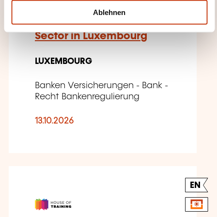
International Agreements
l
Ablehnen
Regulating the Financial
Sector in Luxembourg
LUXEMBOURG
Banken Versicherungen - Bank -
Recht Bankenregulierung
13.10.2026
EN