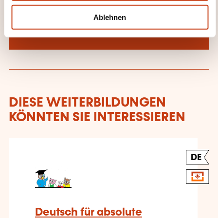
h
l
Mehr zum Weiterbildungsanbieter:
Ablehnen
german-language, Fischer Daniela
DIESE WEITERBILDUNGEN
KÖNNTEN SIE INTERESSIEREN
DE
Deutsch für absolute