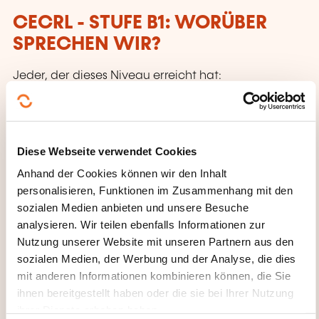
CECRL - STUFE B1: WORÜBER
SPRECHEN WIR?
Jeder, der dieses Niveau erreicht hat:
Kann die Hauptpunkte verstehen, wenn klare
Standardsprache verwendet wird und wenn es
um vertraute Dinge aus Arbeit, Schule, Freizeit
Diese Webseite verwendet Cookies
usw. geht.
Anhand der Cookies können wir den Inhalt
Kann die meisten Situationen bewältigen,
personalisieren, Funktionen im Zusammenhang mit den
denen man auf Reisen im Sprachgebiet
sozialen Medien anbieten und unsere Besuche
analysieren. Wir teilen ebenfalls Informationen zur
begegnet. Kann sich einfach und
Nutzung unserer Website mit unseren Partnern aus den
zusammenhängend über vertraute
sozialen Medien, der Werbung und der Analyse, die dies
Themen und persönliche Interessengebiete
mit anderen Informationen kombinieren können, die Sie
äußern. Kann über Erfahrungen und Ereignisse
ihnen bereitgestellt haben oder die sie bei Ihrer Nutzung
berichten, Träume, Hoffnungen und Ziele
ihrer Dienste erhoben haben.