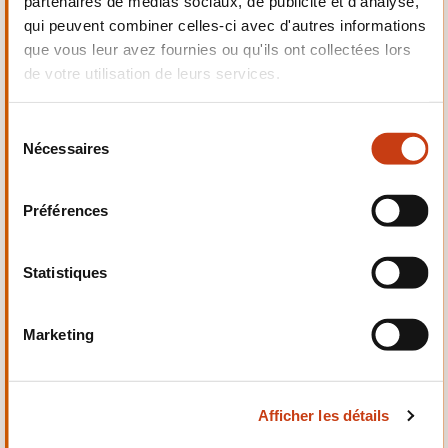
partenaires de médias sociaux, de publicité et d'analyse,
Electrotechnique,
qui peuvent combiner celles-ci avec d'autres informations
Automatismes
que vous leur avez fournies ou qu'ils ont collectées lors
de votre utilisation de leurs services.
S
Nécessaires
é
Qualité, Sécurité
l
e
Préférences
c
t
i
Statistiques
o
n
Santé et domaine social
Marketing
d
u
c
Afficher les détails
o
n