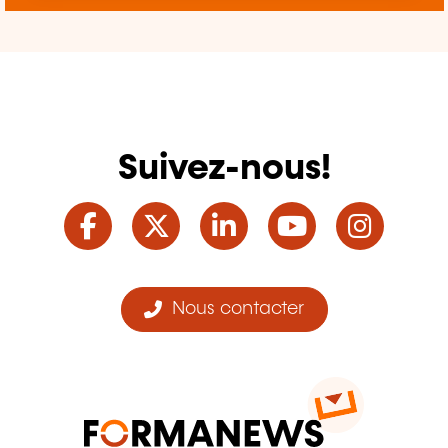
Suivez-nous!
Facebook
Twitter
LinkedIn
YouTube
Ins
Nous contacter