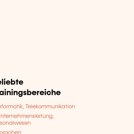
liebte
rainingsbereiche
nformatik, Telekommunikation
nternehmensleitung,
rsonalwesen
prachen