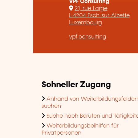
VPF Consulting
21, rue Large
L-4204 Esch-sur-Alzette
Luxembourg
vpf.consulting
Schneller Zugang
Anhand von Weiterbildungsfelder
suchen
Suche nach Berufen und Tätigkeit
Weiterbildungsbeihilfen für
Privatpersonen