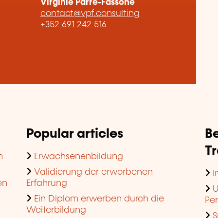
Virginie Parré-Fassone
contact@vpf.consulting
+352 691 242 516
Popular articles
Be
T
n
Erwachsenenbildung
Validierung der erworbenen
I
en
Erfahrung
U
Ein Diplom erwerben durch die
Pe
Weiterbildung
S