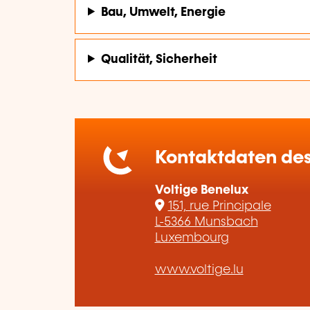
Bau, Umwelt, Energie
Qualität, Sicherheit
Kontaktdaten des
Voltige Benelux
151, rue Principale
L-5366 Munsbach
Luxembourg
www.voltige.lu