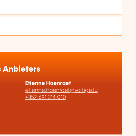
 Anbieters
Etienne Hoenraet
etienne.hoenraet@voltige.lu
+352 691 314 010