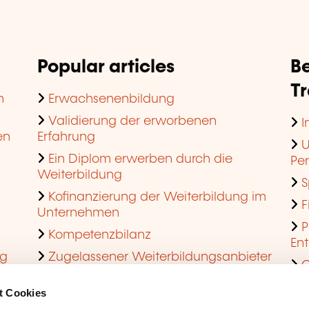
Popular articles
Be
T
n
Erwachsenenbildung
Validierung der erworbenen
I
en
Erfahrung
U
Ein Diplom erwerben durch die
Pe
Weiterbildung
S
Kofinanzierung der Weiterbildung im
F
Unternehmen
P
Kompetenzbilanz
En
ng
Zugelassener Weiterbildungsanbieter
Q
werden
t Cookies