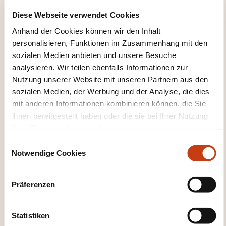
Arbeitssicherheit,
Diese Webseite verwendet Cookies
Leiter technischer Dienste in Gemeinden,
Anhand der Cookies können wir den Inhalt
Arbeitssuchende,
personalisieren, Funktionen im Zusammenhang mit den
sowie alle, die sich für nachhaltiges Handeln
sozialen Medien anbieten und unsere Besuche
interessieren.
analysieren. Wir teilen ebenfalls Informationen zur
Nutzung unserer Website mit unseren Partnern aus den
PÄDAGOGISCHE METHODEN
sozialen Medien, der Werbung und der Analyse, die dies
mit anderen Informationen kombinieren können, die Sie
Unsere Schulungen verbinden Theorie und Praxis
ihnen bereitgestellt haben oder die sie bei Ihrer Nutzung
auf ausgewogene Weise. Sie finden in Kleingruppen
ihrer Dienste erhoben haben.
von 10 bis 15 Teilnehmenden statt und fördern durch
E
Notwendige Cookies
praktische Übungen und Teamarbeit ein interaktives
i
n
Lernen.
w
Präferenzen
i
l
WEITERBILDUNGSFELDER
l
Statistiken