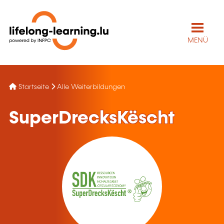
MENÜ
Startseite
Alle Weiterbildungen
SuperDrecksKëscht