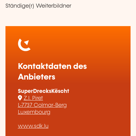
Ständige(r) Weiterbildner
Kontaktdaten des
Anbieters
SuperDrecksKëscht
Z.I. Piret
L-7737 Colmar-Berg
Luxembourg
www.sdk.lu