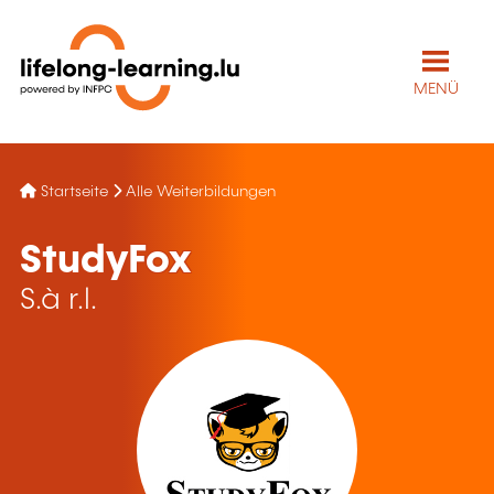
MENÜ
Startseite
Alle Weiterbildungen
StudyFox
S.à r.l.