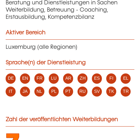
Beratung und Dienstleistungen in Sachen
Weiterbildung, Betreuung - Coaching,
Erstausbildung, Kompetenzbilanz
Aktiver Bereich
Luxemburg (alle Regionen)
Sprache(n) der Dienstleistung
DE
EN
FR
LU
AR
ZH
ES
FI
EL
IT
JA
NL
PL
PT
RU
SV
TK
TR
Zahl der veröffentlichten Weiterbildungen