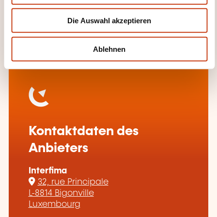
2017
w
Die Auswahl akzeptieren
a
h
Beginn der Weiterbildungstätigkeit
l
Ablehnen
Kontaktdaten des
Anbieters
Interfima
32, rue Principale
L-8814 Bigonville
Luxembourg