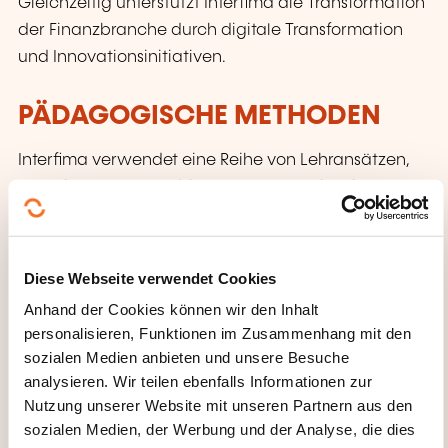
Gleichzeitig unterstützt Interfima die Transformation
der Finanzbranche durch digitale Transformation
und Innovationsinitiativen.
PÄDAGOGISCHE METHODEN
Interfima verwendet eine Reihe von Lehransätzen,
um seine Kurse anzubieten; vor Ort, online live,
online im Selbststudium und hybrid (eine
Kombination aus vor Ort und online).
Diese Webseite verwendet Cookies
Seine Lieferungen, Schulungen und Veranstaltungen
Anhand der Cookies können wir den Inhalt
sind praxisorientiert, konzentrieren sich auf die
personalisieren, Funktionen im Zusammenhang mit den
tatsächlichen Bedürfnisse des Berufsstandes und
sozialen Medien anbieten und unsere Besuche
passen sich jedes Mal den Marktentwicklungen und
analysieren. Wir teilen ebenfalls Informationen zur
den örtlichen Gegebenheiten an.
Nutzung unserer Website mit unseren Partnern aus den
sozialen Medien, der Werbung und der Analyse, die dies
Wir bieten zertifizierte Programme, Workshops,