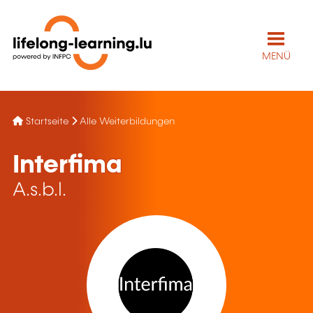
MENÜ
Startseite
Alle Weiterbildungen
Interfima
A.s.b.l.