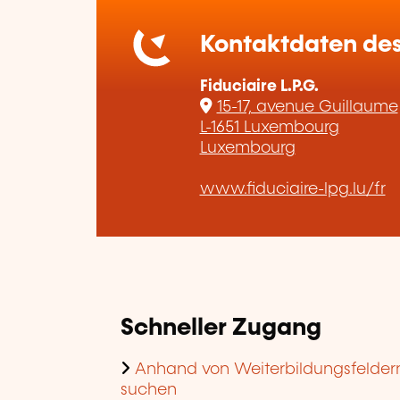
Kontaktdaten des
Fiduciaire L.P.G.
15-17, avenue Guillaume
L-1651 Luxembourg
Luxembourg
www.fiduciaire-lpg.lu/fr
Schneller Zugang
Anhand von Weiterbildungsfelder
suchen