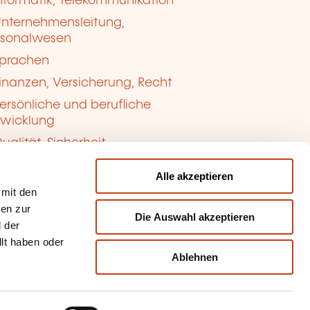
nformatik, Telekommunikation
nternehmensleitung,
rsonalwesen
prachen
inanzen, Versicherung, Recht
ersönliche und berufliche
twicklung
ualität, Sicherheit
Alle akzeptieren
 mit den
nen zur
Die Auswahl akzeptieren
 der
llt haben oder
Ablehnen
kie-Verwaltung
sbrauch melden