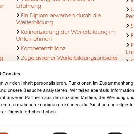
I
en
Erfahrung
U
Ein Diplom erwerben durch die
Pe
Weiterbildung
S
Kofinanzierung der Weiterbildung im
F
Unternehmen
P
Kompetenzbilanz
En
ng
Zugelassener Weiterbildungsanbieter
Q
werden
t Cookies
n wir den Inhalt personalisieren, Funktionen im Zusammenhang
nd unsere Besuche analysieren. Wir teilen ebenfalls Informatio
mit unseren Partnern aus den sozialen Medien, der Werbung und
ren Informationen kombinieren können, die Sie ihnen bereitgeste
ihrer Dienste erhoben haben.
Rechtliche Hinweise
Coo
Barrierefreiheit
Mis