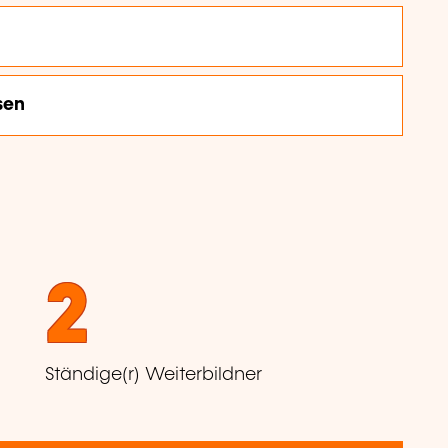
sen
2
Ständige(r) Weiterbildner