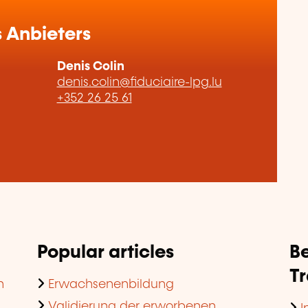
 Anbieters
Denis Colin
denis.colin@fiduciaire-lpg.lu
+352 26 25 61
Popular articles
Be
T
n
Erwachsenenbildung
Validierung der erworbenen