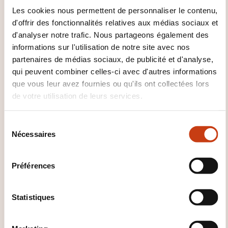
Les cookies nous permettent de personnaliser le contenu,
d'offrir des fonctionnalités relatives aux médias sociaux et
MÉTHODES PÉDAGOGIQUES
d'analyser notre trafic. Nous partageons également des
informations sur l'utilisation de notre site avec nos
Nous accordons une importance toute particulière
partenaires de médias sociaux, de publicité et d'analyse,
au savoir-faire que nos formateurs transmettent
qui peuvent combiner celles-ci avec d'autres informations
avec passion à nos stagiaires, mais aussi de
que vous leur avez fournies ou qu'ils ont collectées lors
comprendre que la formation ne se termine pas
de votre utilisation de leurs services.
après un cours. Aussi, nous permettons à chaque
stagiaire de suivre, sans frais supplémentaire, 2 fois
S
la même formation afin qu’il puisse réapprendre les
Nécessaires
é
notions théoriques et pratiques qu’il n’aurait
l
e
éventuellement pas acquises lors d’une session
Préférences
c
précédente.
t
Nous sommes fiers de la qualité des formations que
i
Statistiques
o
nous donnons et de l’engagement que nous avons
n
envers les personnes que nous formons car nous