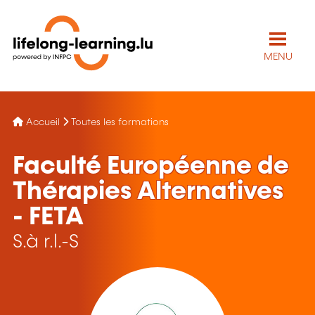
MENU
Accueil
Toutes les formations
Faculté Européenne de
Thérapies Alternatives
- FETA
S.à r.l.-S