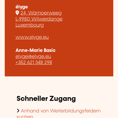
élyge
24, Wämperweeg
L-9980 Wilwerdange
Luxembourg
www.elyge.eu
Anne-Marie Basic
elyge@elyge.eu
+352 621 348 298
Schneller Zugang
Anhand von Weiterbildungsfeldern
suchen