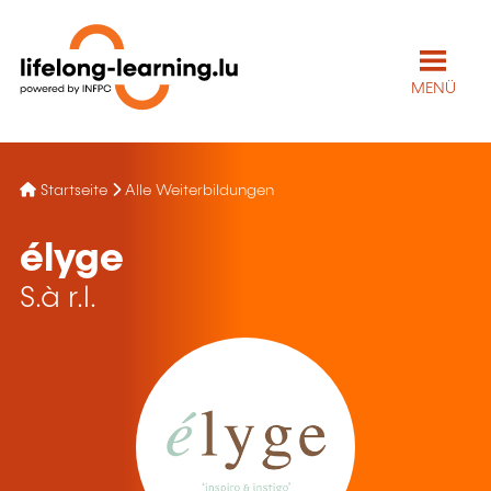
MENÜ
Startseite
Alle Weiterbildungen
élyge
S.à r.l.