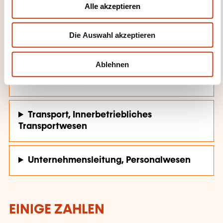
Materialverarbeitung und
Alle akzeptieren
s
Produktionsverwaltung
w
Die Auswahl akzeptieren
a
Persönliche und berufliche Entwicklung
h
l
Ablehnen
Qualität, Sicherheit
Transport, Innerbetriebliches
Transportwesen
Unternehmensleitung, Personalwesen
EINIGE ZAHLEN